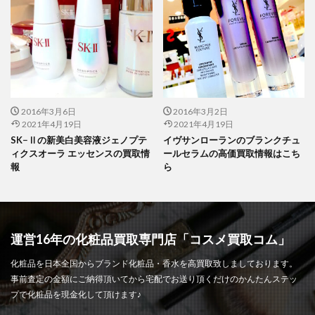
2016年3月6日
2016年3月2日
2021年4月19日
2021年4月19日
SK−Ⅱの新美白美容液ジェノプテ
イヴサンローランのブランクチュ
ィクスオーラ エッセンスの買取情
ールセラムの高価買取情報はこち
報
ら
運営16年の化粧品買取専門店「コスメ買取コム」
化粧品を日本全国からブランド化粧品・香水を高買取致しましております。
事前査定の金額にご納得頂いてから宅配でお送り頂くだけのかんたんステッ
プで化粧品を現金化して頂けます♪