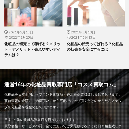
2021年5月13日
2021年5月13日
2022年1月25日
2021年5月13日
化粧品の転売って稼げる？メリッ
化粧品の転売ってばれる？化粧品
ト・デメリット・売れやすいアイ
の転売を安全にするには
テムは？
運営16年の化粧品買取専門店「コスメ買取コム」
化粧品を日本全国からブランド化粧品・香水を高買取致しましております。
事前査定の金額にご納得頂いてから宅配でお送り頂くだけのかんたんステッ
プで化粧品を現金化して頂けます♪
日本で1番の化粧品買取店を目指しております！
買取価格、サービスの質、全てにおいてご満足頂けるように日々精進致しま