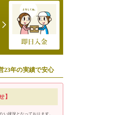
営23年の実績で安心
せ】
ない状況
となっております。