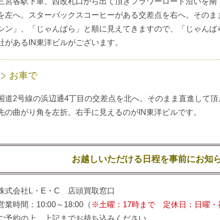
三宮各駅下車、西改札口から出て頂きフラワーロード沿いを南
を左へ。スターバックスコーヒーがある交差点を右へ。そのま
シン」、「じゃんぱら」と順に見えてきますので、「じゃんぱ
社があるIN東洋ビルがございます。
お車で
国道2号線の浜辺通4丁目の交差点を北へ。そのまま直進して
先の曲がり角を左折。右手に見えるのがIN東洋ビルです。
お越しいただける日程を事前にお知
株式会社L・E・C 店頭買取窓口
営業時間：10:00～18:00（
※土曜：17時まで 定休日：日曜・
ご予約の上、上記までお持ち込みください。