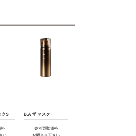
スクS
B.A ザ マスク
価格
参考買取価格
さい
お問合せ下さい