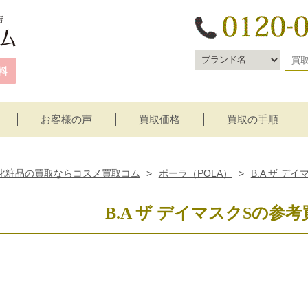
お客様の声
買取価格
買取の手順
宅配買取
店頭買取
化粧品の買取ならコスメ買取コム
>
ポーラ（POLA）
>
B.A ザ デイ
B.A ザ デイマスクSの参