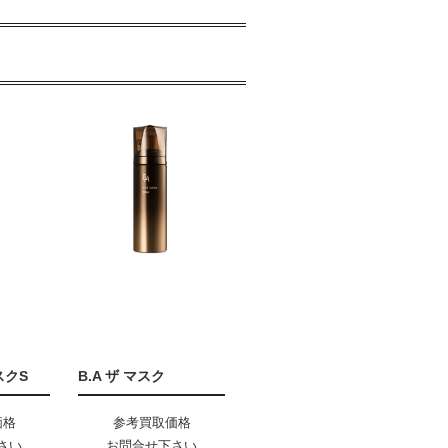
スクS
B.A ザ マスク
価格
参考買取価格
さい
お問合せ下さい