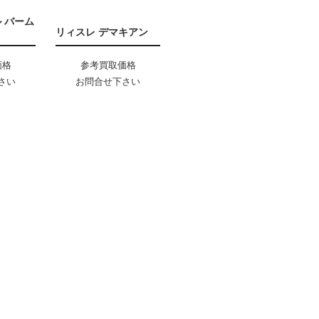
 バーム
リィスレ デマキアン
価格
参考買取価格
さい
お問合せ下さい