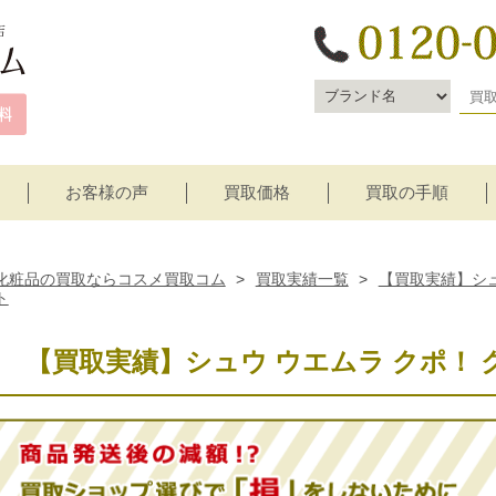
お客様の声
買取価格
買取の手順
宅配買取
店頭買取
化粧品の買取ならコスメ買取コム
>
買取実績一覧
>
【買取実績】シュ
ト
【買取実績】シュウ ウエムラ クポ！ 