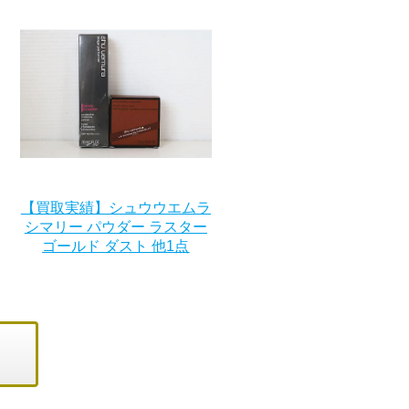
【買取実績】シュウウエムラ
シマリー パウダー ラスター
ゴールド ダスト 他1点