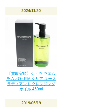
2024/11/20
【買取実績】シュウ ウエム
ラ A／O+ P.M.クリア ユース
ラディアント クレンジング
オイル 450ml
2019/06/19