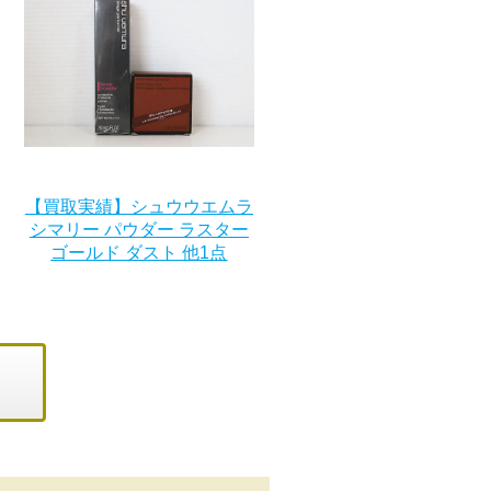
【買取実績】シュウウエムラ
シマリー パウダー ラスター
ゴールド ダスト 他1点