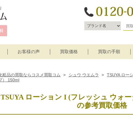
お客様の声
買取価格
買取の手順
宅配買取
店頭買取
化粧品の買取ならコスメ買取コム
>
シュウ ウエムラ
>
TSUYA ロ
プ） 150ml
TSUYA ローション I (フレッシュ ウォー
の参考買取価格