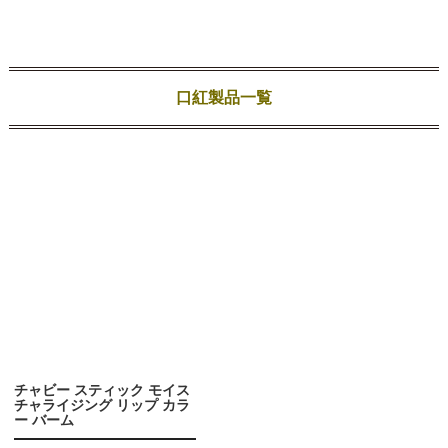
口紅製品一覧
チャビー スティック モイス
チャライジング リップ カラ
ー バーム