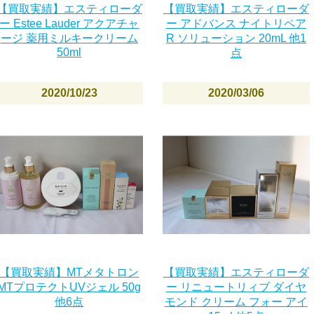
【買取実績】エスティローダ
【買取実績】エスティローダ
ー Estee Lauder アクアチャ
ー アドバンス ナイトリペア
ージ 薬用ミルキークリーム
R ソリューション 20mL 他1
50ml
点
2020/10/23
2020/03/06
【買取実績】MTメタトロン
【買取実績】エスティローダ
MTプロテクトUVジェル 50g
ー リニュートリィブ ダイヤ
他6点
モンド クリーム フォー アイ