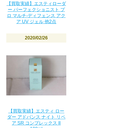
【買取実績】エスティローダ
ー パーフェクショニスト プ
ロ マルチ-ディフェンス アク
ア UV ジェル 他2点
2020/02/26
【買取実績】エスティ ロー
ダー アドバンス ナイト リペ
ア SR コンプレックス II