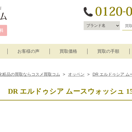
お客様の声
買取価格
買取の手順
宅配買取
店頭買取
化粧品の買取ならコスメ買取コム
>
オッペン
>
DR エルドゥシア ムー
DR エルドゥシア ムースウォッシュ 1