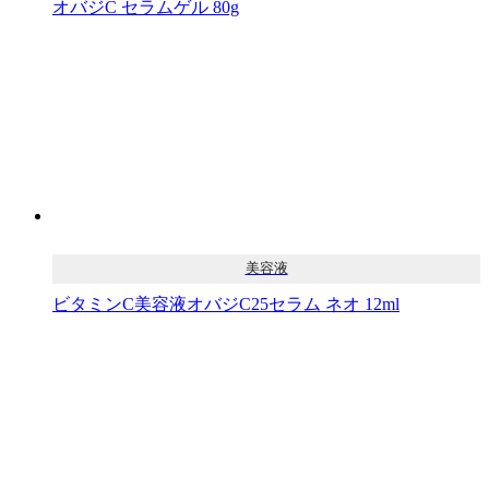
オバジC セラムゲル 80g
美容液
ビタミンC美容液オバジC25セラム ネオ 12ml